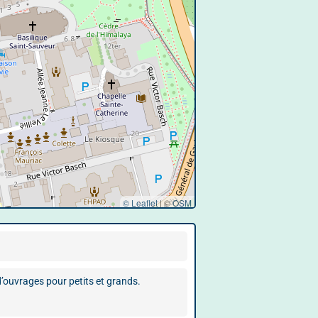
© Leaflet
|
©
OSM
’ouvrages pour petits et grands.