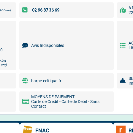
6 
 5h55mn)
22
A
Avis Indisponibles
Li
00
 les
etc).
S
harpe-celtique.fr
In
MOYENS DE PAIEMENT
Carte de Crédit - Carte de Débit - Sans
Contact