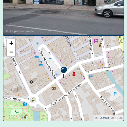
© Google User Content
+
−
© Leaflet
|
©
OSM