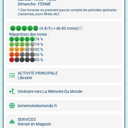
Dimanche : FERMÉ
* Ces horaires ne prennent pas en compte les périodes spéciales
(vacances, jours fériés, etc).
(4.8/5 | + de 80 notes)
Répartition des notes :
79 %
19 %
02 %
00 %
00 %
ACTIVITÉ PRINCIPALE
Librairie
Itinéraire vers La Mémoire Du Monde
lamemoiredumonde.fr
SERVICES
Retrait en Magasin