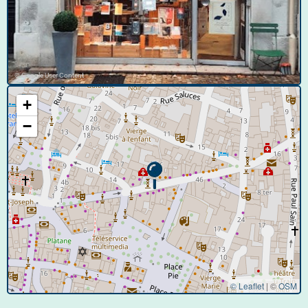
© Google User Content
+
−
© Leaflet
|
©
OSM